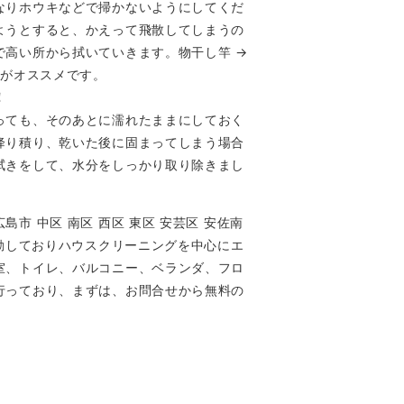
なりホウキなどで掃かないようにしてくだ
ようとすると、かえって飛散してしまうの
で高い所から拭いていきます。物干し竿 →
番がオススメです。
！
っても、そのあとに濡れたままにしておく
降り積り、乾いた後に固まってしまう場合
拭きをして、水分をしっかり取り除きまし
市 中区 南区 西区 東区 安芸区 安佐南
活動しておりハウスクリーニングを中心にエ
室、トイレ、バルコニー、ベランダ、フロ
行っており、まずは、お問合せから無料の