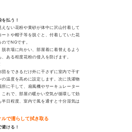
粉を払う！
見えない花粉や黄砂が体中に沢山付着して
コートや帽子等を脱ぐと、付着していた花
うのでNGです。
、脱衣場に向かい、部屋着に着替えるよう
も、ある程度花粉の侵入を防げます。
！
布団をできるだけ外に干さずに室内で干す
ンの温度を高めに設定します。次に洗濯物
場所に干して、扇風機やサーキュレーター
。これで、部屋の暖かい空気が循環して効
も半日程度、室内で風を通すと十分湿気は
オルで濡らして拭き取る
で避ける！