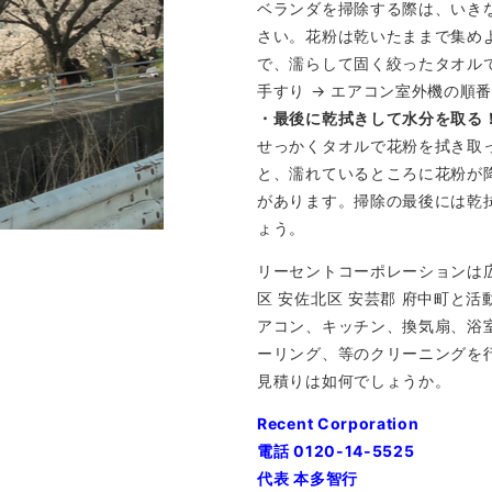
ベランダを掃除する際は、いき
さい。花粉は乾いたままで集め
で、濡らして固く絞ったタオル
手すり → エアコン室外機の順
・最後に乾拭きして水分を取る
せっかくタオルで花粉を拭き取
と、濡れているところに花粉が
があります。掃除の最後には乾
ょう。
リーセントコーポレーションは広島
区 安佐北区 安芸郡 府中町と
アコン、キッチン、換気扇、浴
ーリング、等のクリーニングを
見積りは如何でしょうか。
Recent Corporation
電話 0120-14-5525
代表 本多智行