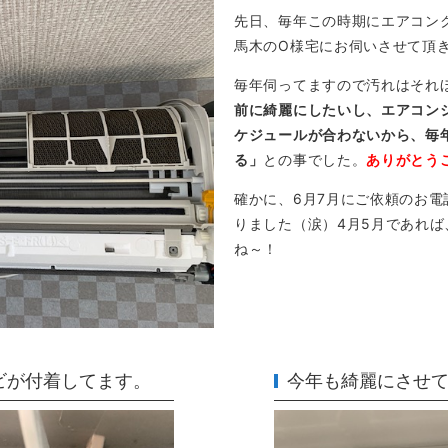
先日、毎年この時期にエアコン
馬木のO様宅にお伺いさせて頂
毎年伺ってますので汚れはそれ
前に綺麗にしたいし、エアコン
ケジュールが合わないから、毎
る」
との事でした。
ありがとう
確かに、6月7月にご依頼のお電
りました（涙）4月5月であれ
ね～！
ビが付着してます。
今年も綺麗にさせ